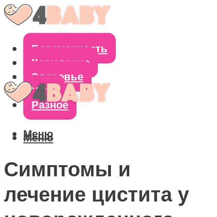
Беременность
Кормление
Здоровье
Уход
Разное
Меню
Меню
Симптомы и
лечение цистита у