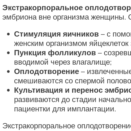
Экстракорпоральное оплодотвор
эмбриона вне организма женщины. О
Стимуляция яичников
– с помо
женским организмом яйцеклеток 
Пункция фолликулов
– созрев
вводимой через влагалище;
Оплодотворение
– извлеченные
смешиваются со спермой полового
Культивация и перенос эмбр
развиваются до стадии начально
пациентки для имплантации.
Экстракорпоральное оплодотворение