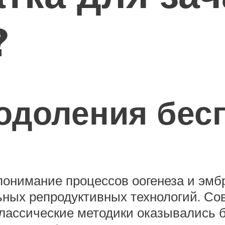
?
одоления бес
понимание процессов оогенеза и эмб
ьных репродуктивных технологий. Со
а классические методики оказывалис