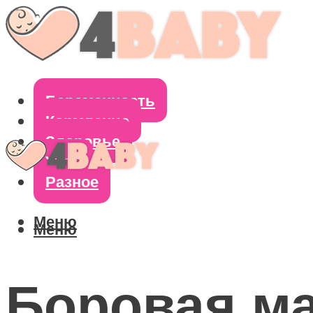
Беременность
Кормление
Здоровье
Уход
Разное
Меню
Меню
Боровая ма