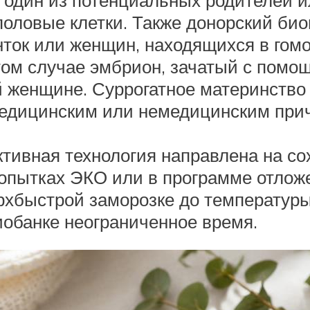
оловые клетки. Также донорский би
ток или женщин, находящихся в гом
том случае эмбрион, зачатый с помо
 женщине. Суррогатное материнство и
 медицинским или немедицинским при
ктивная технология направлена на с
опытках ЭКО или в программе отложе
рхбыстрой заморозке до температуры
иобанке неограниченное время.