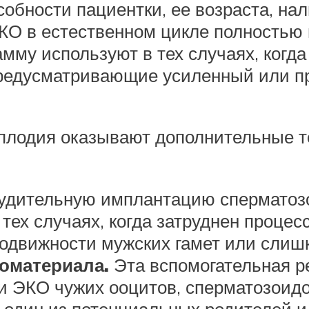
собности пациентки, ее возраста, на
КО в естественном цикле полностью 
амму используют в тех случаях, когд
предусматривающие усиленный или 
лодия оказывают дополнительные те
нудительную имплантацию сперматоз
ех случаях, когда затруднен процес
подвижности мужских гамет или слишк
иоматериала.
Эта вспомогательная р
и ЭКО чужих ооцитов, сперматозоид
а один из потенциальных родителей 