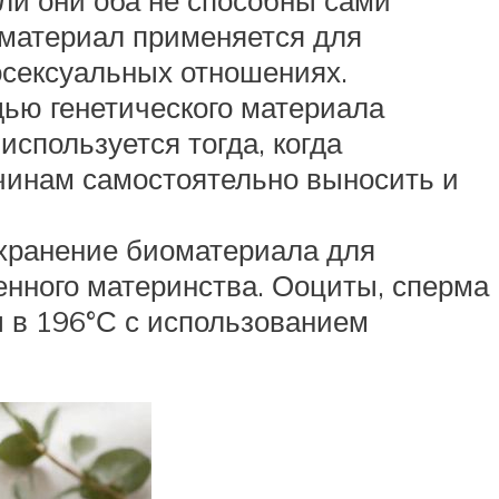
оматериал применяется для
осексуальных отношениях.
щью генетического материала
спользуется тогда, когда
чинам самостоятельно выносить и
охранение биоматериала для
нного материнства. Ооциты, сперма
 в 196°С с использованием