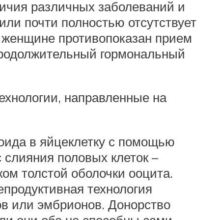
личия различных заболеваний и
или почти полностью отсутствует
а женщине противопоказан прием
продолжительный гормональный
хнологии, направленные на
оида в яйцеклетку с помощью
с слияния половых клеток –
ом толстой оболочки ооцита.
епродуктивная технология
ов или эмбрионов. Донорство
или они оба не способны сами