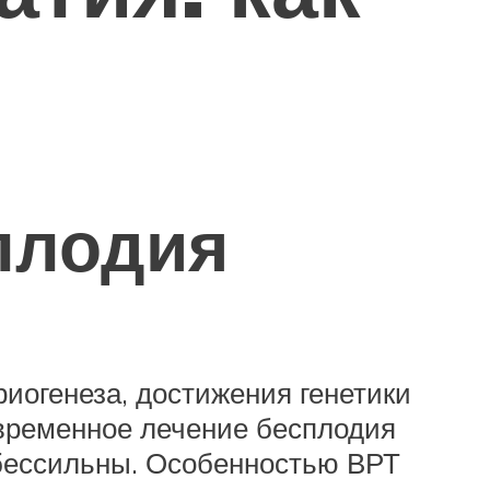
плодия
риогенеза, достижения генетики
временное лечение бесплодия
ь бессильны. Особенностью ВРТ