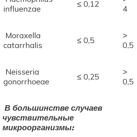
≤ 0,12
influenzae
4
Moraxella
˃
≤ 0,5
catarrhalis
0,5
Neisseria
˃
≤ 0,25
gonorrhoeae
0,5
В большинстве случаев
чувствительные
микроорганизмы: