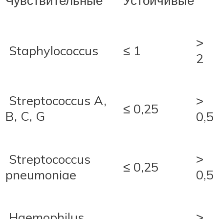
˃
Staphylococcus
≤ 1
2
Streptococcus A,
˃
≤ 0,25
B, C, G
0,5
Streptococcus
˃
≤ 0,25
pneumoniae
0,5
Haemophilus
˃