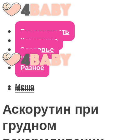
Беременность
Кормление
Здоровье
Уход
Разное
Меню
Меню
Аскорутин при
грудном