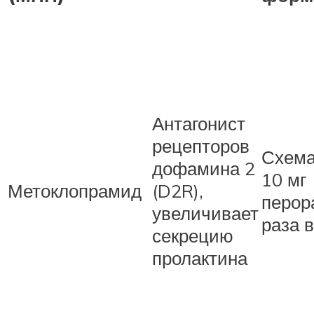
Антагонист
рецепторов
Схема
дофамина 2
10 мг
Метоклопрамид
(D2R),
перор
увеличивает
раза в
секрецию
пролактина