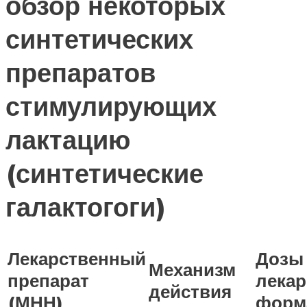
обзор некоторых
синтетических
препаратов
стимулирующих
лактацию
(синтетические
галактогоги)
Лекарственный
Дозы
Механизм
препарат
лекар
действия
(МНН)
форм