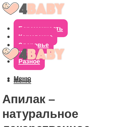
Беременность
Кормление
Здоровье
Уход
Разное
Меню
Меню
Апилак –
натуральное