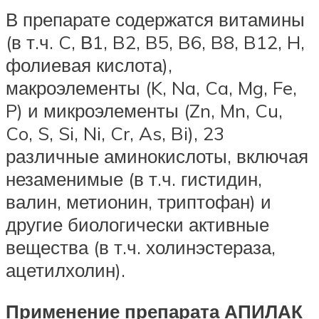
В препарате содержатся витамины
(в т.ч. C, В1, B2, B5, B6, B8, B12, H,
фолиевая кислота),
макроэлементы (K, Na, Ca, Mg, Fe,
P) и микроэлементы (Zn, Mn, Cu,
Co, S, Si, Ni, Cr, As, Bi), 23
различные аминокислоты, включая
незаменимые (в т.ч. гистидин,
валин, метионин, триптофан) и
другие биологически активные
вещества (в т.ч. холинэстераза,
ацетилхолин).
Применение препарата АПИЛАК