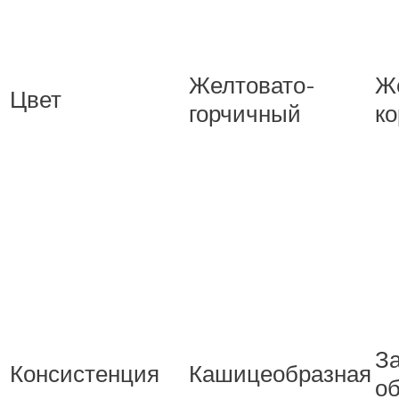
Желтовато-
Ж
Цвет
горчичный
к
З
Консистенция
Кашицеобразная
о