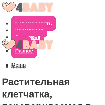
Беременность
Кормление
Здоровье
Уход
Разное
Меню
Меню
Растительная
клетчатка,