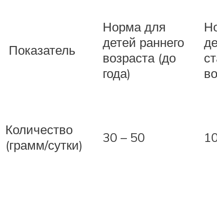
Норма для
Н
детей раннего
д
Показатель
возраста (до
с
года)
во
Количество
30 – 50
1
(грамм/сутки)