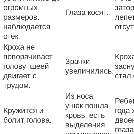
огромных
зато
Глаза косят.
размеров,
лепе
наблюдается
отсут
отек.
Кроха не
поворачивает
Крох
Зрачки
голову, шеей
засну
увеличились.
двигает с
стал 
трудом.
Из носа,
Ребе
ушек пошла
Кружится и
года 
кровь, есть
болит голова.
двое
выделения
глаза
другого рода.