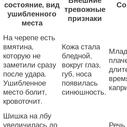
состояние, вид
Со
тревожные
ушибленного
признаки
места
На черепе есть
вмятина,
Кожа стала
Млад
которую не
бледной,
плач
заметили сразу
вокруг глаз,
длит
после удара.
губ, носа
врем
Ушибленное
появилась
капр
место болит,
синюшность.
кровоточит.
Шишка на лбу
увеличилась до
Речь