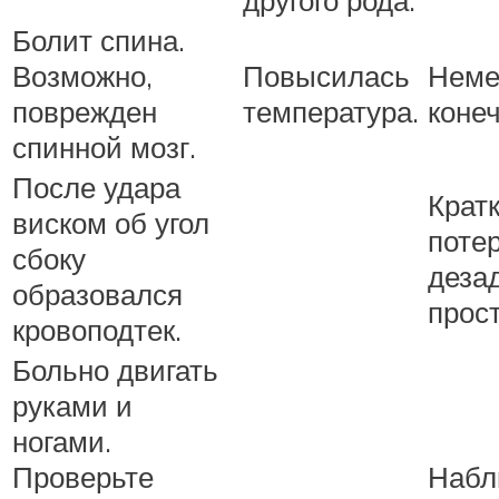
Болит спина.
Возможно,
Повысилась
Неме
поврежден
температура.
конеч
спинной мозг.
После удара
Крат
виском об угол
потер
сбоку
деза
образовался
прос
кровоподтек.
Больно двигать
руками и
ногами.
Проверьте
Набл