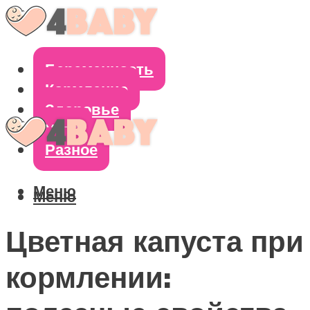
Беременность
Кормление
Здоровье
Уход
Разное
Меню
Меню
Цветная капуста при
кормлении: