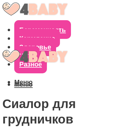
Беременность
Кормление
Здоровье
Уход
Разное
Меню
Меню
Сиалор для
грудничков