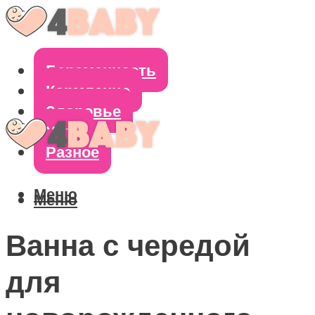
Беременность
Кормление
Здоровье
Уход
Разное
Меню
Меню
Ванна с чередой
для