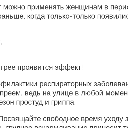
т можно применять женщинам в перио
раньше, когда только-только появили
,
стрее проявится эффект!
офилактики респираторных заболеван
спреем, ведь на улице в любой моме
езон простуд и гриппа.
 Посвящайте свободное время уходу
ь грудное вскармливание приносит т