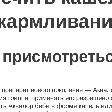
скармливан
 присмотретьс
препарат нового поколения — Аквало
я гриппа, применять его разрешено с
ть Аквалор беби в форме капель или