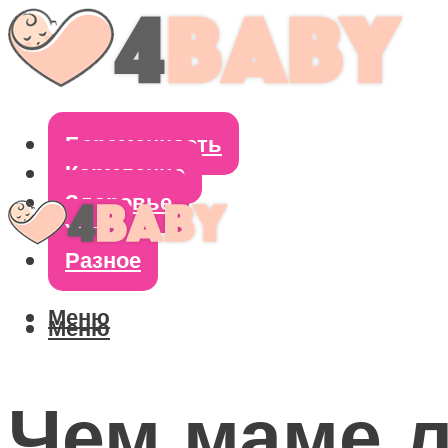
Беременность
Кормление
Здоровье
Уход
Разное
Меню
Меню
Чем маме л